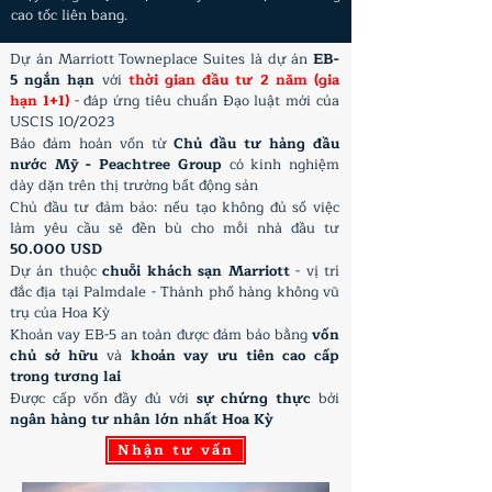
cao tốc liên bang.
Dự án Marriott Towneplace Suites là dự án
EB-
5 ngắn hạn
với
thời gian đầu tư 2 năm (gia
hạn 1+1)
- đáp ứng tiêu chuẩn Đạo luật mới của
USCIS 10/2023
Bảo đảm hoàn vốn từ
Chủ đầu tư hàng đầu
nước Mỹ - Peachtree Group
có kinh nghiệm
dày dặn trên thị trường bất động sản
​Chủ đầu tư đảm bảo: nếu tạo không đủ số việc
làm yêu cầu sẽ đền bù cho mỗi nhà đầu tư
50.000 USD
Dự án thuộc
chuỗi khách sạn Marriott
- vị trí
đắc địa tại Palmdale - Thành phố hàng không vũ
trụ của Hoa Kỳ
Khoản vay EB-5 an toàn được đảm bảo bằng
vốn
chủ sở hữu
và
khoản vay ưu tiên cao cấp
trong tương lai
Được cấp vốn đầy đủ với
sự chứng thực
bởi
ngân hàng tư nhân lớn nhất Hoa Kỳ
Nhận tư vấn