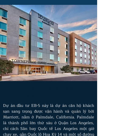
Giới thiệu dự án
MARRIOTT
TOWNEPLACE
SUITES
Dự án đầu tư EB-5 này là dự án căn hộ khách
sạn sang trọng được vận hành và quản lý bởi
Marriott, nằm ở Palmdale, California. Palmdale
là thành phố lớn thứ sáu ở Quận Los Angeles,
chỉ cách Sân bay Quốc tế Los Angeles một giờ
chạy xe, gần Quốc lộ Hoa Kỳ 14 và một số đường