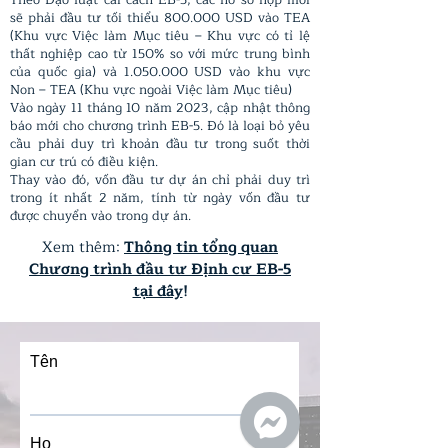
Theo Đạo luật cải cách EB-5, các hồ sơ nộp mới
sẽ phải đầu tư tối thiểu 800.000 USD vào TEA
(Khu vực Việc làm Mục tiêu – Khu vực có tỉ lệ
thất nghiệp cao từ 150% so với mức trung bình
của quốc gia) và
1.050.000
USD vào khu vực
Non – TEA (Khu vực ngoài Việc làm Mục tiêu)
Vào ngày 11 tháng 10 năm 2023, cập nhật thông
báo mới cho chương trình EB-5. Đó là loại bỏ yêu
cầu phải duy trì khoản đầu tư trong suốt thời
gian cư trú có điều kiện.
Thay vào đó, vốn đầu tư dự án chỉ phải duy trì
trong ít nhất 2 năm, tính từ ngày vốn đầu tư
được chuyển vào trong dự án.
Xem thêm:
Thông tin tổng quan
Chương trình đầu tư Định cư EB-5
tại đây
!