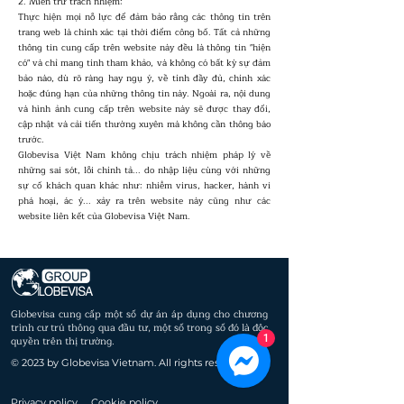
2. Miễn trừ trách nhiệm:
Thực hiện mọi nỗ lực để đảm bảo rằng các thông tin trên
trang web là chính xác tại thời điểm công bố. Tất cả những
thông tin cung cấp trên website này đều là thông tin "hiện
có" và chỉ mang tính tham khảo, và không có bất kỳ sự đảm
bảo nào, dù rõ ràng hay ngụ ý, về tính đầy đủ, chính xác
hoặc đúng hạn của những thông tin này. Ngoài ra, nội dung
và hình ảnh cung cấp trên website này sẽ được thay đổi,
cập nhật và cải tiến thường xuyên mà không cần thông báo
trước.
Globevisa Việt Nam không chịu trách nhiệm pháp lý về
những sai sót, lỗi chính tả... do nhập liệu cùng với những
sự cố khách quan khác như: nhiễm virus, hacker, hành vi
phá hoại, ác ý... xảy ra trên website này cũng như các
website liên kết của Globevisa Việt Nam.
Globevisa cung cấp một số dự án áp dụng cho chương
trình cư trú thông qua đầu tư, một số trong số đó là độc
1
quyền trên thị trường.
© 2023 by Globevisa Vietnam. All rights reserved.
Privacy policy
Cookie policy