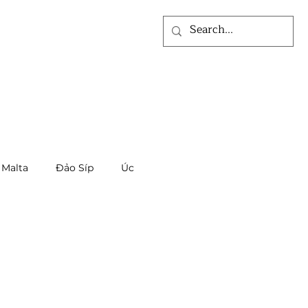
ỨC
VỀ CHÚNG TÔI
Malta
Đảo Síp
Úc
B3 Mỹ
EB5 Mỹ
Nauru