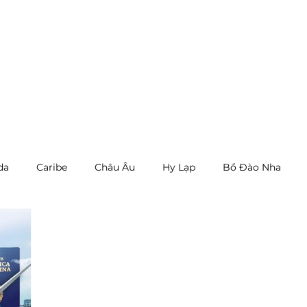
QUỐC TỊCH
THƯỜNG TRÚ
BẤT ĐỘNG SẢN
EVENT
TIN T
da
Caribe
Châu Âu
Hy Lạp
Bồ Đào Nha
i Lan
UAE
Tin tức
Tin quốc tế
Events
E
Nam Mỹ
Panama
Canada