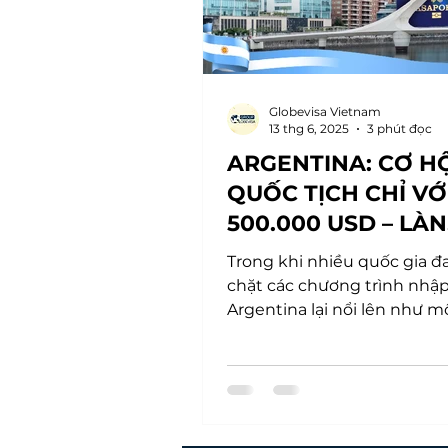
Globevisa Vietnam
13 thg 6, 2025
3 phút đọc
ARGENTINA: CƠ HỘ
QUỐC TỊCH CHỈ VỚ
500.000 USD – LÀN
SÓNG MỚI CHO NG
Trong khi nhiều quốc gia đ
MUỐN ĐỊNH CƯ
chặt các chương trình nhập
Argentina lại nổi lên như 
đến hấp dẫn với chính sác
tịch...