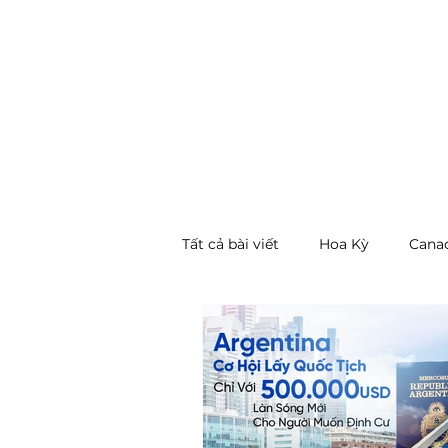
Tất cả bài viết
Hoa Kỳ
Cana
Vanuatu
Hungary
Thá
Tây Ban Nha
New Zealand