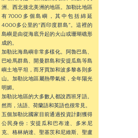
洲、西北接北美洲的地區。加勒比地區
有7000多個島嶼，其中包括綿延
4000多公里的“西印度群島”。這裡的
島嶼是由從海底升起的火山或珊瑚礁形
成的。
加勒比海島嶼非常多樣化。阿魯巴島、
巴哈馬群島、開曼群島和安提瓜島等島
嶼土地平坦，而牙買加和波多黎各則多
山。加勒比地區屬熱帶氣候，全年陽光
明媚。
加勒比地區的大多數人都說西班牙語。
然而，法語、荷蘭語和英語也很常見。
五個加勒比國家目前通過投資計劃獲得
公民身份：安提瓜和巴布達、多米尼
克、格林納達、聖基茨和尼維斯、聖盧