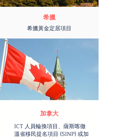
希臘
希臘黃金定居項目
加拿大
ICT 人員輪換項目、薩斯喀徹
溫省移民提名項目 (SINP) 或加