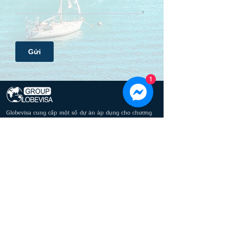
1
Globevisa cung cấp một số dự án áp dụng cho chương
trình cư trú thông qua đầu tư, một số trong số đó là độc
quyền trên thị trường.
© 2023 by Globevisa Vietnam. All rights reserved.
Privacy policy
Cookie policy
Di trú
Về chúng tôi
Định cư
Luật sư
Bất Động Sản
Ban Giám Đốc
Hỗ trợ Kinh doanh
Ban cố vấn
Báo chí
​Văn phòng