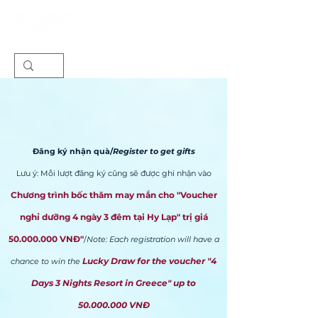
Đăng ký nhận quà/
Register to get gifts
​Lưu ý: Mỗi lượt đăng ký cũng sẽ được ghi nhận vào
Chương trình bốc thăm may mắn cho "Voucher
nghỉ dưỡng 4 ngày 3 đêm tại Hy Lạp"
trị giá
50.000.000
VNĐ"
/
Note: Each registration will have a
Lucky Draw for the voucher "4
chance to win the
Days 3 Nights ​Resort in Greece" up to
50.000.000
VN
Đ