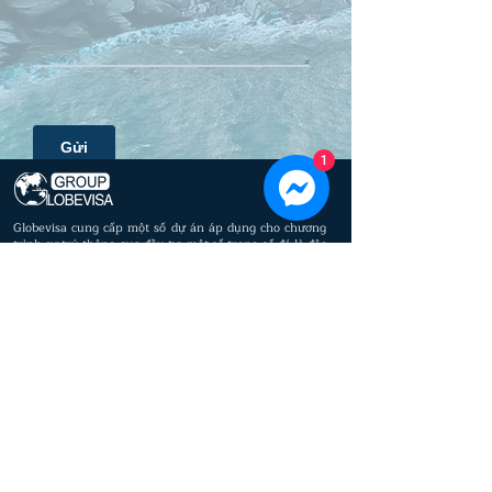
1
Globevisa cung cấp một số dự án áp dụng cho chương
trình cư trú thông qua đầu tư, một số trong số đó là độc
quyền trên thị trường.
© 2023 by Globevisa Vietnam. All rights reserved.
Privacy policy
Cookie policy
Di trú
Về chúng tôi
Định cư
Luật sư
Bất Động Sản
Ban Giám Đốc
Hỗ trợ Kinh doanh
Ban cố vấn
Báo chí
​Văn phòng
Dịch vụ
Liên hệ