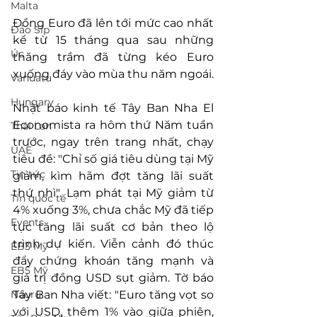
Malta
Đồng Euro đã lên tới mức cao nhất 
Đảo Síp
kể từ 15 tháng qua sau những 
Úc
thăng trầm đã từng kéo Euro 
xuống đáy vào mùa thu năm ngoái.
Vanuatu
Hungary
Nhật báo kinh tế Tây Ban Nha El 
Economista ra hôm thứ Năm tuần 
Thái Lan
trước, ngay trên trang nhất, chạy 
UAE
tiêu đề: "Chỉ số giá tiêu dùng tại Mỹ 
Tin tức
giảm, kìm hãm đợt tăng lãi suất 
thứ nhì". Lạm phát tại Mỹ giảm từ 
Tin quốc tế
4% xuống 3%, chưa chắc Mỹ đã tiếp 
Events
tục tăng lãi suất cơ bản theo lộ 
trình dự kiến. Viễn cảnh đó thúc 
EB3 Mỹ
đẩy chứng khoán tăng mạnh và 
EB5 Mỹ
giá trị đồng USD sụt giảm. Tờ báo 
Nauru
Tây Ban Nha viết: "Euro tăng vọt so 
với USD, thêm 1% vào giữa phiên, 