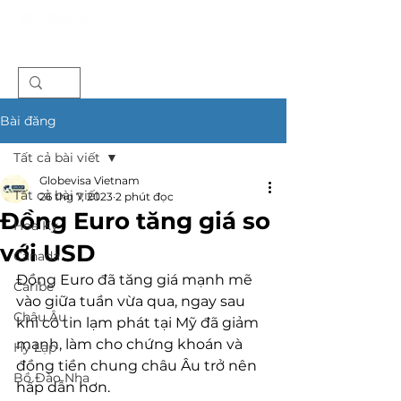
Bài đăng
Tất cả bài viết
Globevisa Vietnam
Tất cả bài viết
26 thg 7, 2023
2 phút đọc
Đồng Euro tăng giá so
Hoa Kỳ
với USD
Canada
Đồng Euro đã tăng giá mạnh mẽ 
Caribe
vào giữa tuần vừa qua, ngay sau 
Châu Âu
khi có tin lạm phát tại Mỹ đã giảm 
mạnh, làm cho chứng khoán và 
Hy Lạp
đồng tiền chung châu Âu trở nên 
Bồ Đào Nha
hấp dẫn hơn.