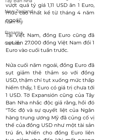
Tây Ban Nha
vượt quá tỷ giá 1,11 USD ăn 1 Euro, 
New Zealand
mức cao nhất kể từ tháng 4 năm 
ngoái".
Nam Mỹ
Panama
Tại Việt Nam, đồng Euro cũng đă 
vọt lên 27.000 đồng Việt Nam đổi 1 
Canada
Euro vào cuối tuần trước.
Nửa cuối năm ngoái, đồng Euro đã 
sụt giảm thê thảm so với đồng 
USD, thậm chí tụt xuống mức thấp 
hiếm thấy, 1 Euro có giá trị chưa tới 
1 USD. Tờ Expansión cũng của Tây 
Ban Nha nhắc độc giả rằng, hồi đó 
"Tốc độ và sự quyết liệt của Ngân 
hàng trung ương Mỹ đã củng cố vị 
thế của đồng USD như một tài sản 
trú ẩn, khiến cho đồng Euro liên 