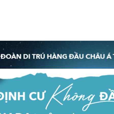
QUỐC TỊCH
THƯỜNG TRÚ
BẤT ĐỘNG SẢN
EVENT
TIN T