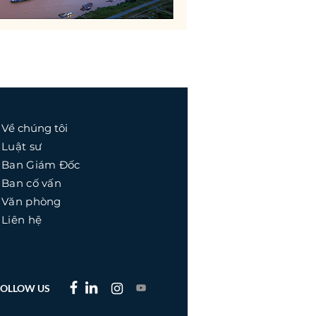
Về chúng tôi
Luật sư
Ban Giám Đốc
Ban cố vấn
​Văn phòng
Liên hệ
FOLLOW US