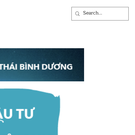
ỨC
VỀ CHÚNG TÔI