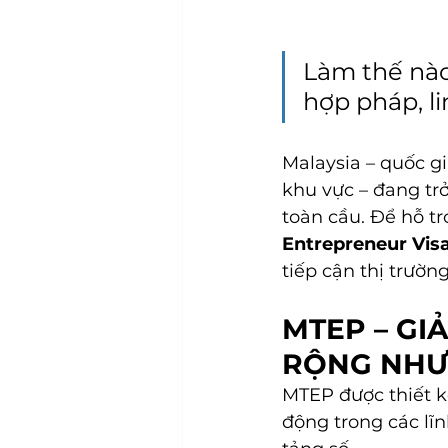
Làm thế nào
hợp pháp, li
Malaysia – quốc gi
khu vực – đang tr
toàn cầu. Để hỗ tr
Entrepreneur Vis
tiếp cận thị trườn
MTEP – GI
RỘNG NHƯ
MTEP được thiết k
động trong các lĩn