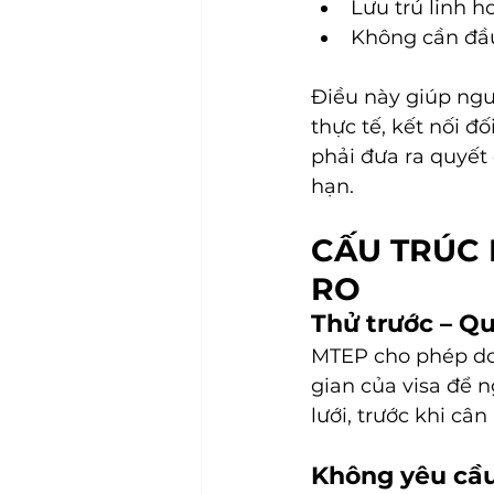
Lưu trú linh h
Không cần đầu
Điều này giúp ngư
thực tế, kết nối đ
phải đưa ra quyết 
hạn.
CẤU TRÚC 
RO
Thử trước – Q
MTEP cho phép d
gian của visa để n
lưới, trước khi câ
Không yêu cầu