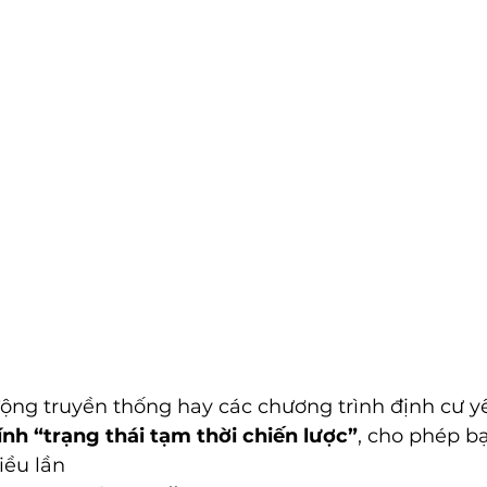
 động truyền thống hay các chương trình định cư y
h “trạng thái tạm thời chiến lược”
, cho phép b
ều lần