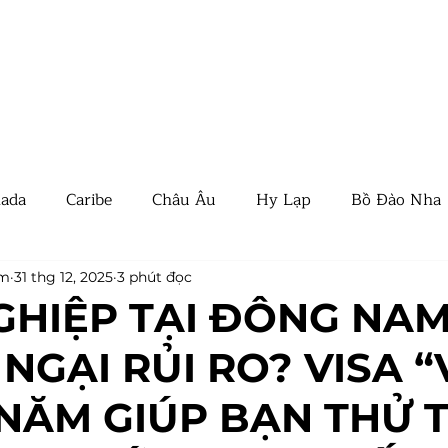
QUỐC TỊCH
THƯỜNG TRÚ
BẤT ĐỘNG SẢN
EVENT
TIN T
ada
Caribe
Châu Âu
Hy Lạp
Bồ Đào Nha
y
Thái Lan
UAE
Tin tức
Tin quốc tế
am
31 thg 12, 2025
3 phút đọc
GHIỆP TẠI ĐÔNG NAM
NGẠI RỦI RO? VISA 
Ban Nha
New Zealand
Nam Mỹ
Panama
 NĂM GIÚP BẠN THỬ T