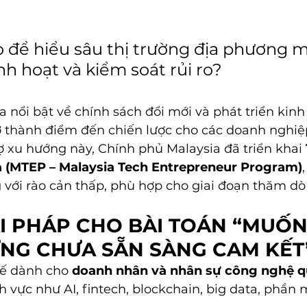
 để hiểu sâu thị trường địa phương m
nh hoạt và kiểm soát rủi ro?
a nổi bật về chính sách đổi mới và phát triển kinh 
ở thành điểm đến chiến lược cho các doanh nghi
ợ xu hướng này, Chính phủ Malaysia đã triển khai 
a (MTEP – Malaysia Tech Entrepreneur Program)
g với rào cản thấp, phù hợp cho giai đoạn thăm dò
ẢI PHÁP CHO BÀI TOÁN “MUỐN
NG CHƯA SẴN SÀNG CAM KẾT
ế dành cho 
doanh nhân và nhân sự công nghệ q
h vực như AI, fintech, blockchain, big data, phần