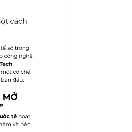
ột cách 
tế số trong 
ệp công nghệ 
Tech 
, một cơ chế 
 ban đầu.
 MỞ 
”
uốc tế
 hoạt 
 mềm và nền 