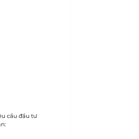
êu cầu đầu tư 
ạn: