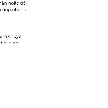
hân hoặc đội 
n ứng nhanh 
hiệm chuyên 
hời gian 