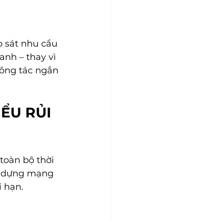
o sát nhu cầu 
anh – thay vì 
công tác ngắn 
ỂU RỦI 
toàn bộ thời 
ây dựng mạng 
i hạn.