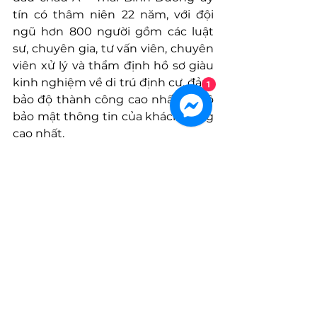
tín có thâm niên 22 năm, với đội 
ngũ hơn 800 người gồm các luật 
sư, chuyên gia, tư vấn viên, chuyên 
viên xử lý và thẩm định hồ sơ giàu 
kinh nghiệm về di trú định cư, đảm 
1
bảo độ thành công cao nhất và độ 
bảo mật thông tin của khách hàng 
cao nhất.
Vui lòng liên hệ với Globevisa để 
được tư vấn 1-1 chi tiết và chuyên 
sâu nhất về các chương trình định 
cư Hoa Kỳ như diện 
EB5
, 
EB3
...
Hotline: 
0936 484 686
Website:
 Globevisa Việt Nam
Facebook
 - 
Instagram
 - 
LinkedIn
 - 
Tiktok
 - 
Youtube