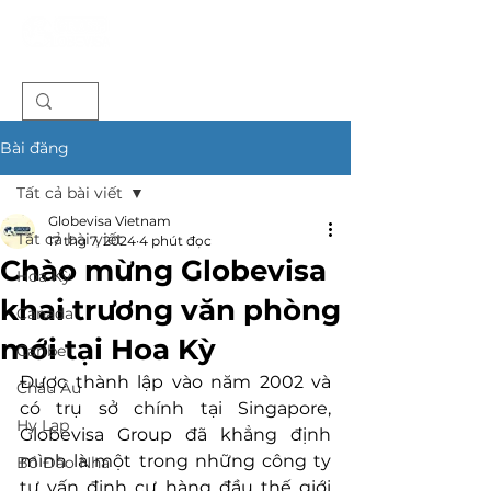
Bài đăng
Tất cả bài viết
Globevisa Vietnam
Tất cả bài viết
17 thg 7, 2024
4 phút đọc
Chào mừng Globevisa
Hoa Kỳ
khai trương văn phòng
Canada
mới tại Hoa Kỳ
Caribe
Được thành lập vào năm 2002 và 
Châu Âu
có trụ sở chính tại Singapore, 
Hy Lạp
Globevisa Group đã khẳng định 
mình là một trong những công ty 
Bồ Đào Nha
tư vấn định cư hàng đầu thế giới 