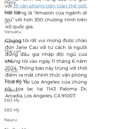
Malta
với 
39 văn phòng trên toàn thế giới
, 
Đảo Síp
nổi tiếng là “Amazon của ngành di 
trú” với hơn 300 chương trình trên 
Úc
40 quốc gia.
Vanuatu
Chúng tôi rất vui mừng được chào 
Hungary
đón Jane Cao với tư cách là người 
Thái Lan
đứng đầu gia nhập đội ngũ của 
UAE
chúng tôi vào ngày 11 tháng 6 năm 
2024. Thông báo này trùng với thời 
Tin tức
điểm ra mắt chính thức văn phòng 
Tin quốc tế
Hoa Kỳ tại Los Angeles của chúng 
tôi, tọa lạc tại 1143 Paloma Dr, 
Events
Arcadia, Los Angeles, CA 91007.
EB3 Mỹ
EB5 Mỹ
Nauru