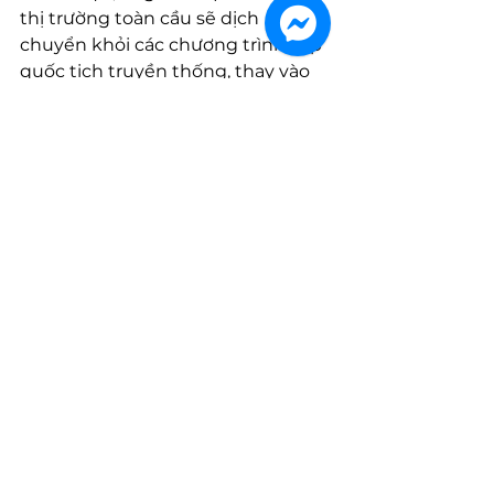
thị trường toàn cầu sẽ dịch 
chuyển khỏi các chương trình cấp 
quốc tịch truyền thống, thay vào 
đó tập trung vào các lựa chọn cư 
trú linh hoạt hơn – đặc biệt là các 
chương trình dành cho doanh 
nhân, khởi nghiệp và nhân tài. “Đó 
là tương lai,” ông khẳng định. 
Nguồn: 
IMI Daily
Globevisa
tin tức
news
Tin tức
Tin quốc tế