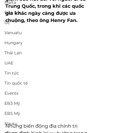
Malta
Trung Quốc, trong khi các quốc 
Đảo Síp
gia khác ngày càng được ưa 
chuộng, theo ông Henry Fan.
Úc
Vanuatu
Hungary
Thái Lan
UAE
Tin tức
Tin quốc tế
Events
EB3 Mỹ
EB5 Mỹ
Nauru
Những biến động địa chính trị 