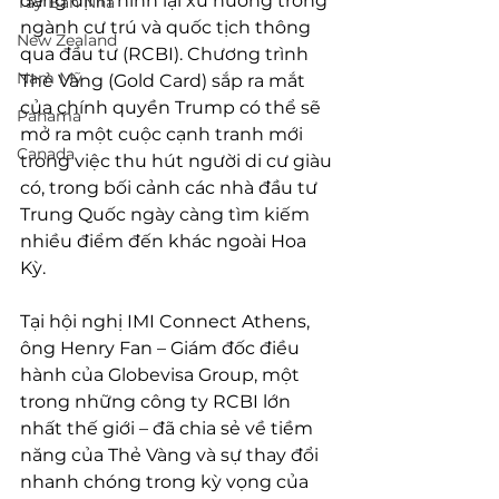
đang định hình lại xu hướng trong 
Tây Ban Nha
ngành cư trú và quốc tịch thông 
New Zealand
qua đầu tư (RCBI). Chương trình 
Nam Mỹ
Thẻ Vàng (Gold Card) sắp ra mắt 
của chính quyền Trump có thể sẽ 
Panama
mở ra một cuộc cạnh tranh mới 
Canada
trong việc thu hút người di cư giàu 
có, trong bối cảnh các nhà đầu tư 
Trung Quốc ngày càng tìm kiếm 
nhiều điểm đến khác ngoài Hoa 
Kỳ. 
Tại hội nghị IMI Connect Athens, 
ông Henry Fan – Giám đốc điều 
hành của Globevisa Group, một 
trong những công ty RCBI lớn 
nhất thế giới – đã chia sẻ về tiềm 
năng của Thẻ Vàng và sự thay đổi 
nhanh chóng trong kỳ vọng của 