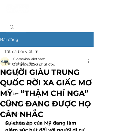
Bài đăng
Tất cả bài viết
Globevisa Vietnam
Tất cả bài viết
2 thg 6, 2025
3 phút đọc
NGƯỜI GIÀU TRUNG
Hoa Kỳ
QUỐC RỜI XA GIẤC MƠ
Canada
MỸ – “THẬM CHÍ NGA”
Caribe
CŨNG ĐANG ĐƯỢC HỌ
Châu Âu
CÂN NHẮC
Hy Lạp
Sự chèn ép của Mỹ đang làm 
Bồ Đào Nha
giảm sức hút đối với người di cư 