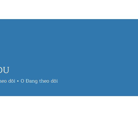
QUỐC TỊCH
THƯỜNG TRÚ
BẤT ĐỘNG SẢN
EVENT
TIN T
DU
heo dõi
0
Đang theo dõi