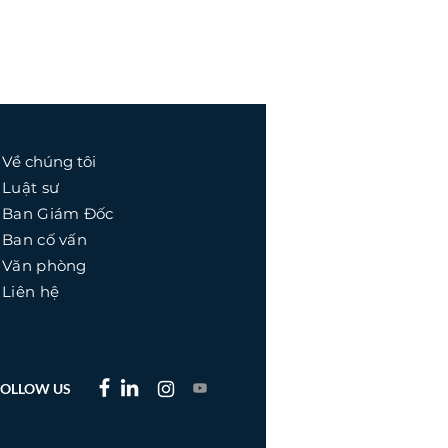
Về chúng tôi
Luật sư
Ban Giám Đốc
Ban cố vấn
​Văn phòng
Liên hệ
FOLLOW US