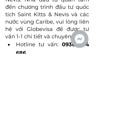
đến chương trình đầu tư quốc 
tịch Saint Kitts & Nevis và các 
nước vùng Caribe, vui lòng liên 
hệ với Globevisa để được tư 
vấn 1-1 chi tiết và chuyên sâu.
Hotline tư vấn: 
0936 484 
686
Website:
Globevisa Việt 
Nam
Facebook:
https://www.facebook.com/
GlobevisaVietNam
TikTok:
https://www.tiktok.com/@g
lobevisavietnam
YouTube: