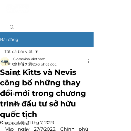
Bài đăng
Tất cả bài viết
Globevisa Vietnam
Tất cả bài viết
29 thg 7, 2023
3 phút đọc
Saint Kitts và Nevis
Hoa Kỳ
công bố những thay
Canada
đổi mới trong chương
Caribe
trình đầu tư sở hữu
Châu Âu
quốc tịch
Hy Lạp
Đã cập nhật:
31 thg 7, 2023
Bồ Đào Nha
Vào ngày 27/7/2023, Chính phủ 