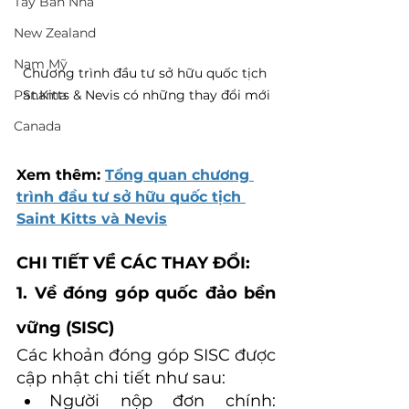
Tây Ban Nha
New Zealand
Nam Mỹ
Chương trình đầu tư sở hữu quốc tịch 
St.Kitts & Nevis có những thay đổi mới
Panama
Canada
Xem thêm: 
Tổng quan chương 
trình đầu tư sở hữu quốc tịch 
Saint Kitts và Nevis
CHI TIẾT VỀ CÁC THAY ĐỔI:
1. Về đóng góp quốc đảo bền 
vững (SISC)
Các khoản đóng góp SISC được 
cập nhật chi tiết như sau:
Người nộp đơn chính: 