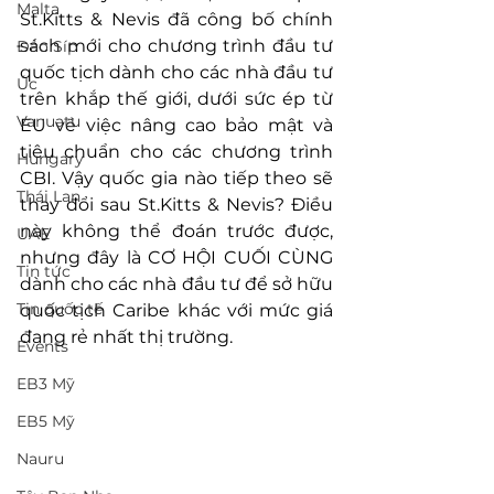
Malta
St.Kitts & Nevis đã công bố chính 
sách mới cho chương trình đầu tư 
Đảo Síp
quốc tịch dành cho các nhà đầu tư 
Úc
trên khắp thế giới, dưới sức ép từ 
Vanuatu
EU về việc nâng cao bảo mật và 
tiêu chuẩn cho các chương trình 
Hungary
CBI. Vậy quốc gia nào tiếp theo sẽ 
Thái Lan
thay đổi sau St.Kitts & Nevis? Điều 
này không thể đoán trước được, 
UAE
nhưng đây là CƠ HỘI CUỐI CÙNG 
Tin tức
dành cho các nhà đầu tư để sở hữu 
Tin quốc tế
quốc tịch Caribe khác với mức giá 
đang rẻ nhất thị trường. 
Events
EB3 Mỹ
EB5 Mỹ
Nauru