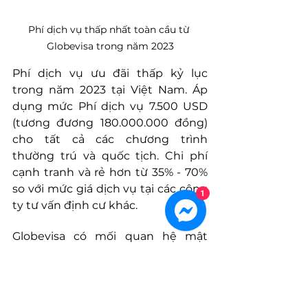
Phí dịch vụ thấp nhất toàn cầu từ 
Globevisa trong năm 2023
Phí dịch vụ ưu đãi thấp kỷ lục 
trong năm 2023 tại Việt Nam. Áp 
dụng mức Phí dịch vụ 7.500 USD 
(tương đương 180.000.000 đồng) 
cho tất cả các chương trình 
thường trú và quốc tịch. Chi phí 
cạnh tranh và rẻ hơn từ 35% - 70% 
so với mức giá dịch vụ tại các công 
1
ty tư vấn định cư khác.
Globevisa có mối quan hệ mật 
thiết với các tổ chức chính phủ các 
nước và được chính phủ ưu đãi đặt 
biệt (Ví dụ, một số chương trình 
khách hàng sẽ được giảm mức đầu 