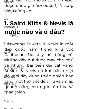
quốc gia mà không cần xin visa, 
Malta
được phép giữ hai quốc tịch song 
Đảo Síp
song cùng lúc.
Úc
1. Saint Kitts & Nevis là 
Vanuatu
nước nào và ở đâu?
Hungary
Thái Lan
Liên bang St.Kitts & Nevis là một 
đảo quốc nằm trong khu vực 
UAE
Caribbean. Nơi đây nổi tiếng với 
Tin tức
những dãy núi được mây che phủ 
và những bãi biển dài cát vàng. 
Tin quốc tế
St.Kitts & Nevis có khí hậu nhiệt 
đới, nơi đây được thiên nhiên ban 
Events
tặng một thời tiết dễ chịu và ấm áp 
EB3 Mỹ
quanh năm, con người ôn hòa và 
thân thiện.
EB5 Mỹ
Nauru