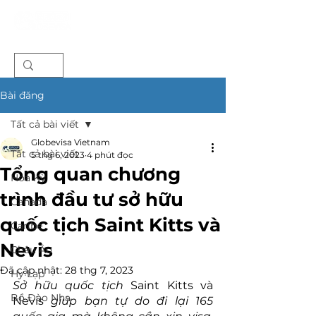
Bài đăng
Tất cả bài viết
Globevisa Vietnam
Tất cả bài viết
5 thg 6, 2023
4 phút đọc
Tổng quan chương
Hoa Kỳ
trình đầu tư sở hữu
Canada
quốc tịch Saint Kitts và
Caribe
Nevis
Châu Âu
Đã cập nhật:
28 thg 7, 2023
Hy Lạp
Sở hữu quốc tịch 
Saint Kitts và 
Bồ Đào Nha
Nevis 
giúp bạn tự do đi lại 165 