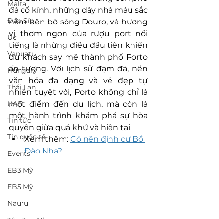
Malta
đá cổ kính, những dãy nhà màu sắc 
Đảo Síp
nằm bên bờ sông Douro, và hương 
vị thơm ngon của rượu port nổi 
Úc
tiếng là những điều đầu tiên khiến 
Vanuatu
du khách say mê thành phố Porto 
ấn tượng. Với lịch sử đậm đà, nền 
Hungary
văn hóa đa dạng và vẻ đẹp tự 
Thái Lan
nhiên tuyệt vời, Porto không chỉ là 
UAE
một điểm đến du lịch, mà còn là 
một hành trình khám phá sự hòa 
Tin tức
quyện giữa quá khứ và hiện tại.
Tin quốc tế
Xem thêm: 
Có nên định cư Bồ 
Đào Nha?
Events
EB3 Mỹ
EB5 Mỹ
Nauru