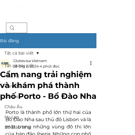
Bài đăng
Tất cả bài viết
Globevisa Vietnam
Tất cả bài viết
28 thg 2, 2024
4 phút đọc
Cẩm nang trải nghiệm
Hoa Kỳ
và khám phá thành
Canada
phố Porto - Bồ Đào Nha
Caribe
Châu Âu
Porto là thành phố lớn thứ hai của 
Hy Lạp
Bồ Đào Nha sau thủ đô Lisbon và là 
một trong những vùng đô thị lớn 
Bồ Đào Nha
của bán đảo Iberia. Những con phố 