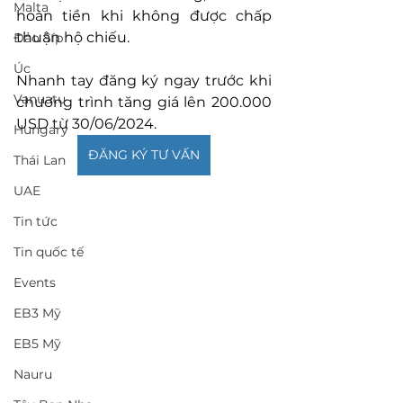
Malta
hoàn tiền khi không được chấp 
thuận hộ chiếu.
Đảo Síp
Úc
Nhanh tay đăng ký ngay trước khi 
Vanuatu
chương trình tăng giá lên 200.000 
USD từ 30/06/2024.
Hungary
ĐĂNG KÝ TƯ VẤN
Thái Lan
UAE
Tin tức
Tin quốc tế
Events
EB3 Mỹ
EB5 Mỹ
Nauru