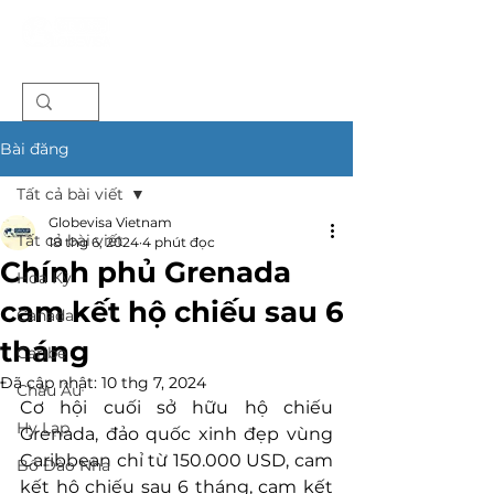
Bài đăng
Tất cả bài viết
Globevisa Vietnam
Tất cả bài viết
18 thg 6, 2024
4 phút đọc
Chính phủ Grenada
Hoa Kỳ
cam kết hộ chiếu sau 6
Canada
tháng
Caribe
Đã cập nhật:
10 thg 7, 2024
Châu Âu
Cơ hội cuối sở hữu hộ chiếu 
Hy Lạp
Grenada, đảo quốc xinh đẹp vùng 
Caribbean chỉ từ 150.000 USD, cam 
Bồ Đào Nha
kết hộ chiếu sau 6 tháng, 
cam kết 