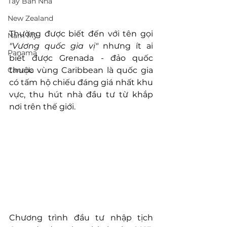
Tây Ban Nha
New Zealand
Thường được biết đến với tên gọi 
Nam Mỹ
"Vương quốc gia vị"
 nhưng ít ai 
Panama
biết được Grenada - đảo quốc 
Canada
thuộc vùng Caribbean là quốc gia 
có tấm hộ chiếu đáng giá nhất khu 
vực, thu hút nhà đầu tư từ khắp 
nơi trên thế giới.
Chương trình đầu tư nhập tịch 