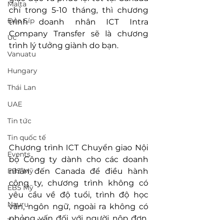
Malta
chỉ trong 5-10 tháng, thì chương 
Đảo Síp
trình doanh nhân ICT Intra 
Company Transfer sẽ là chương 
Úc
trình lý tưởng giành do bạn.
Vanuatu
Hungary
Thái Lan
UAE
Tin tức
Tin quốc tế
Chương trình ICT Chuyển giao Nội 
Events
bộ Công ty dành cho các doanh 
nhân đến Canada để điều hành 
EB3 Mỹ
công ty, chương trình không có 
EB5 Mỹ
yêu cầu về độ tuổi, trình độ học 
Nauru
vấn, ngôn ngữ, ngoài ra không có 
phỏng vấn đối với người nộp đơn, 