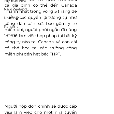
Tây Ban Nha
cả gia đình có thể đến Canada 
New Zealand
nhanh nhất trong vòng 5 tháng để 
hưởng các quyền lợi tương tự như 
Nam Mỹ
công dân bản xứ, bao gồm y tế 
Panama
miễn phí, người phối ngẫu đi cùng 
Canada
có thể làm việc hợp pháp tại bất kỳ 
công ty nào tại Canada, và con cái 
có thể học tại các trường công 
miễn phí đến hết bậc THPT.
Người nộp đơn chính sẽ được cấp 
visa làm việc cho một nhà tuyển 