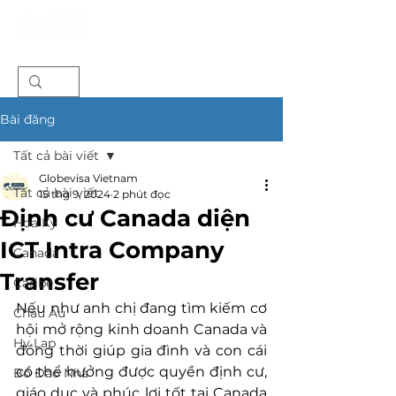
Bài đăng
Tất cả bài viết
Globevisa Vietnam
Tất cả bài viết
15 thg 9, 2024
2 phút đọc
Định cư Canada diện
Hoa Kỳ
ICT Intra Company
Canada
Transfer
Caribe
Nếu như anh chị đang tìm kiếm cơ 
Châu Âu
hội mở rộng kinh doanh Canada và 
Hy Lạp
đồng thời giúp gia đình và con cái 
có thể hưởng được quyền định cư, 
Bồ Đào Nha
giáo dục và phúc lợi tốt tại Canada 