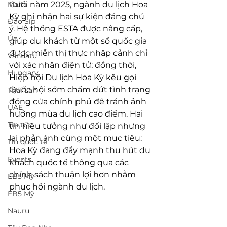
Malta
Cuối năm 2025, ngành du lịch Hoa 
Kỳ ghi nhận hai sự kiện đáng chú 
Đảo Síp
ý. Hệ thống ESTA được nâng cấp, 
Úc
giúp du khách từ một số quốc gia 
được miễn thị thực nhập cảnh chỉ 
Vanuatu
với xác nhận điện tử; đồng thời, 
Hungary
Hiệp hội Du lịch Hoa Kỳ kêu gọi 
Quốc hội sớm chấm dứt tình trạng 
Thái Lan
đóng cửa chính phủ để tránh ảnh 
UAE
hưởng mùa du lịch cao điểm. Hai 
Tin tức
tín hiệu tưởng như đối lập nhưng 
lại phản ánh cùng một mục tiêu: 
Tin quốc tế
Hoa Kỳ đang đẩy mạnh thu hút du 
Events
khách quốc tế thông qua các 
chính sách thuận lợi hơn nhằm 
EB3 Mỹ
phục hồi ngành du lịch.
EB5 Mỹ
Nauru