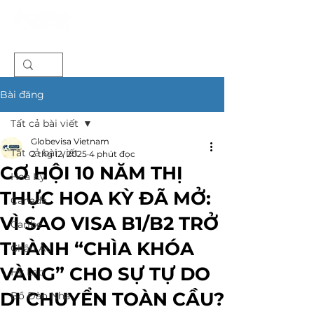
Bài đăng
Tất cả bài viết
Globevisa Vietnam
Tất cả bài viết
2 thg 12, 2025
4 phút đọc
CƠ HỘI 10 NĂM THỊ
Hoa Kỳ
THỰC HOA KỲ ĐÃ MỞ:
Canada
VÌ SAO VISA B1/B2 TRỞ
Caribe
THÀNH “CHÌA KHÓA
Châu Âu
VÀNG” CHO SỰ TỰ DO
Hy Lạp
DI CHUYỂN TOÀN CẦU?
Bồ Đào Nha