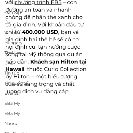
với 
chương trình EB5
 – con 
Malta
đường an toàn và nhanh 
Đảo Síp
chóng để nhận thẻ xanh cho 
Úc
cả gia đình. Với khoản đầu tư 
chỉ từ 
400.000 USD
, bạn và 
Vanuatu
gia đình hai thế hệ sẽ có cơ 
Hungary
hội định cư, tận hưởng cuộc 
Thái Lan
sống tại Mỹ thông qua dự án 
hấp dẫn: 
Khách sạn Hilton tại 
UAE
Hawaii
, thuộc Curio Collection 
Tin tức
by Hilton – một biểu tượng 
Tin quốc tế
của sự sang trọng và chất 
lượng dịch vụ đẳng cấp.
Events
EB3 Mỹ
EB5 Mỹ
Nauru