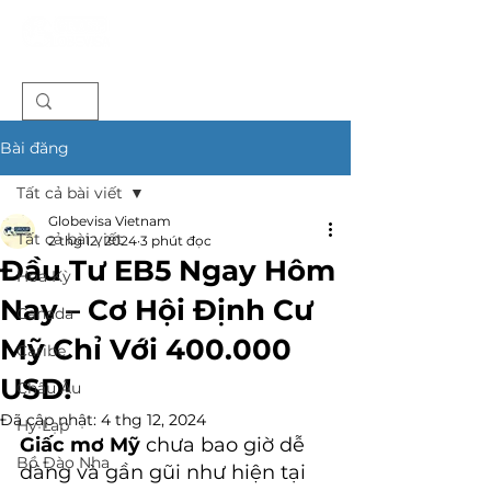
Bài đăng
Tất cả bài viết
Globevisa Vietnam
Tất cả bài viết
2 thg 12, 2024
3 phút đọc
Đầu Tư EB5 Ngay Hôm
Hoa Kỳ
Nay – Cơ Hội Định Cư
Canada
Mỹ Chỉ Với 400.000
Caribe
USD!
Châu Âu
Đã cập nhật:
4 thg 12, 2024
Hy Lạp
Giấc mơ Mỹ
 chưa bao giờ dễ 
Bồ Đào Nha
dàng và gần gũi như hiện tại 