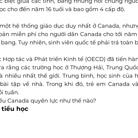
 biệt giữa các tỉnh, bang nhưng nói chung ngườ
học cho đến năm 16 tuổi và bao gồm 4 cấp độ.
ột hệ thống giáo dục duy nhất ở Canada, nhưng 
bản miễn phí cho người dân Canada cho tới năm lớ
 bang. Tuy nhiên, sinh viên quốc tế phải trả toàn b
 Hợp tác và Phát triển Kinh tế (OECD) đã tiến hà
ra rằng các trường học ở Thượng Hải, Trung Quốc
à nhiều nhất thế giới. Trung bình, học sinh của h
bài tập về nhà. Trong khi đó, trẻ em Canada và
i tuần.
ếu Canada quyền lực như thế nào?
n tiểu học