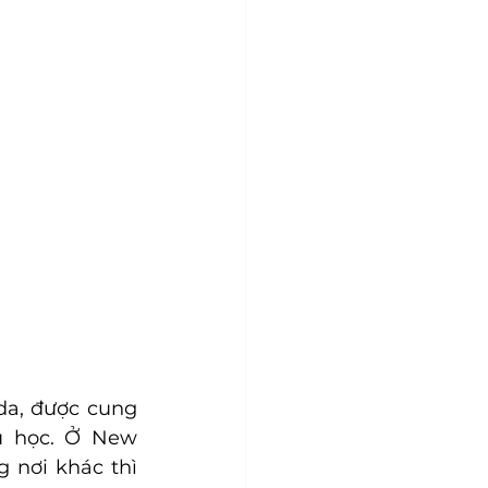
da, được cung 
u học. Ở New 
 nơi khác thì 