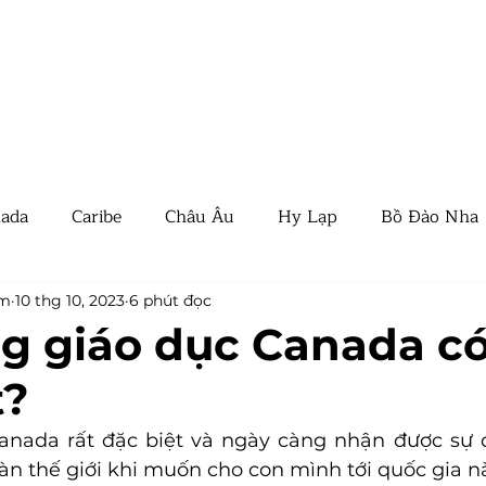
QUỐC TỊCH
THƯỜNG TRÚ
BẤT ĐỘNG SẢN
EVENT
TIN T
ada
Caribe
Châu Âu
Hy Lạp
Bồ Đào Nha
y
Thái Lan
UAE
Tin tức
Tin quốc tế
am
10 thg 10, 2023
6 phút đọc
g giáo dục Canada có
t?
Ban Nha
New Zealand
Nam Mỹ
Panama
anada rất đặc biệt và ngày càng nhận được sự 
àn thế giới khi muốn cho con mình tới quốc gia n