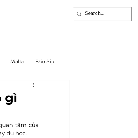
ỨC
VỀ CHÚNG TÔI
Malta
Đảo Síp
Events
EB3 Mỹ
 gì
Canada
quan tâm của 
ày du học.