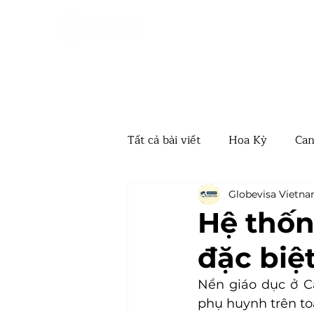
Tất cả bài viết
Hoa Kỳ
Can
Úc
Vanuatu
Hungar
Globevisa Vietn
Hệ thốn
đặc biệ
EB5 Mỹ
Nauru
Tây 
Nền giáo dục ở C
phụ huynh trên to