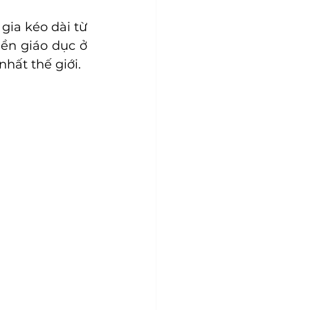
gia kéo dài từ 
n giáo dục ở 
hất thế giới.