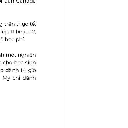
i dân Canada 
trên thực tế, 
p 11 hoặc 12, 
ộ học phí.
nh một nghiên 
 cho học sinh 
ọ dành 14 giờ 
 Mỹ chỉ dành 