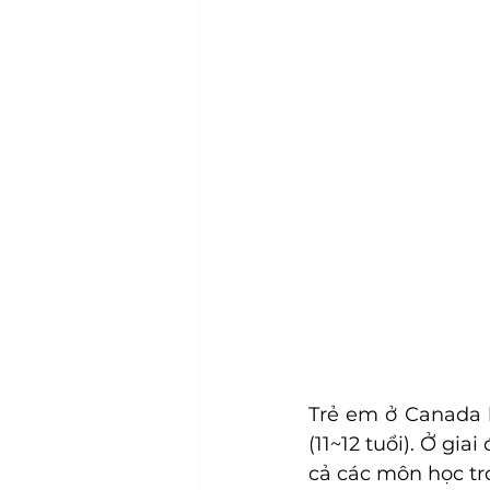
Trẻ em ở Canada bắ
(11~12 tuổi). Ở gia
cả các môn học tr