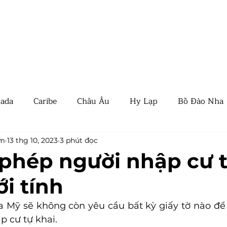
QUỐC TỊCH
THƯỜNG TRÚ
BẤT ĐỘNG SẢN
EVENT
TIN T
ada
Caribe
Châu Âu
Hy Lạp
Bồ Đào Nha
y
Thái Lan
UAE
Tin tức
Tin quốc tế
am
13 thg 10, 2023
3 phút đọc
phép người nhập cư 
ới tính
Ban Nha
New Zealand
Nam Mỹ
Panama
a Mỹ sẽ không còn yêu cầu bất kỳ giấy tờ nào để 
p cư tự khai.