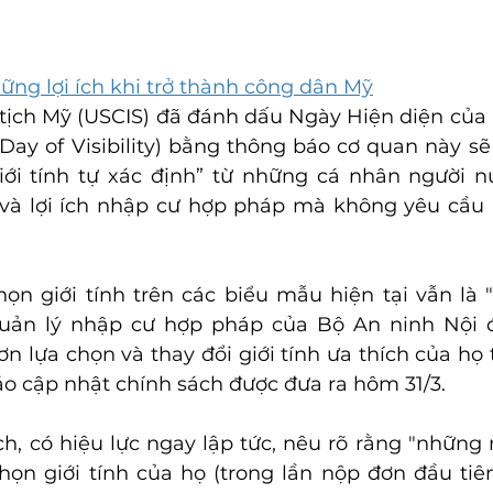
ững lợi ích khi trở thành công dân Mỹ
 tịch Mỹ (USCIS) đã đánh dấu Ngày Hiện diện của
 Day of Visibility) bằng thông báo cơ quan này sẽ
ới tính tự xác định” từ những cá nhân người nư
và lợi ích nhập cư hợp pháp mà không yêu cầu bấ
ọn giới tính trên các biểu mẫu hiện tại vẫn là "
ản lý nhập cư hợp pháp của Bộ An ninh Nội đ
n lựa chọn và thay đổi giới tính ưa thích của họ 
o cập nhật chính sách được đưa ra hôm 31/3.
ch, có hiệu lực ngay lập tức, nêu rõ rằng "những 
 chọn giới tính của họ (trong lần nộp đơn đầu tiê