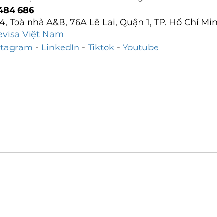
484 686
14, Toà nhà A&B, 76A Lê Lai, Quận 1, TP. Hồ Chí Mi
evisa Việt Nam
stagram
 - 
LinkedIn
 - 
Tiktok
 - 
Youtube