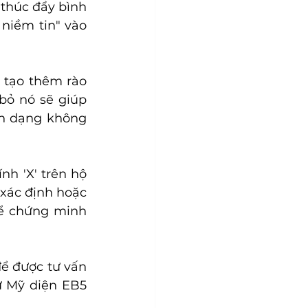
thúc đẩy bình 
niềm tin" vào 
tạo thêm rào 
bỏ nó sẽ giúp 
ận dạng không 
h 'X' trên hộ 
xác định hoặc 
để chứng minh 
ể được tư vấn 
ư Mỹ diện EB5 