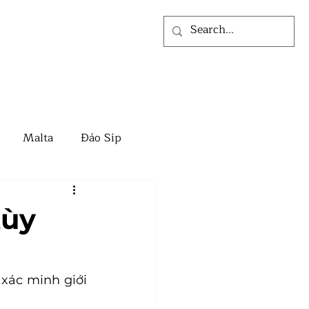
ỨC
VỀ CHÚNG TÔI
Malta
Đảo Síp
Events
EB3 Mỹ
tùy
Canada
xác minh giới 