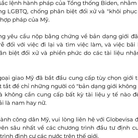
o sắc lệnh hành pháp của Tổng thống Biden, nhằm 
g LGBTQ, chống phân biệt đối xử và "khôi phục 
 hợp pháp của Mỹ.
ng yêu cầu nộp bằng chứng về bản dạng giới đã 
 đối với việc đi lại và tìm việc làm, và việc bãi 
n biệt đối xử và phiền phức do các tài liệu nh
ại giao Mỹ đã bắt đầu cung cấp tùy chọn giới tín
ết tắt để chỉ những người có "bản dạng giới không 
mà không cần cung cấp bất kỳ tài liệu y tế nào 
i là nam hay nữ.
hành công dân Mỹ, vui lòng liên hệ với Globevisa đ
huyên sâu nhất về các chương trình đầu tư định c
ình định cư các nước trên thế giới.