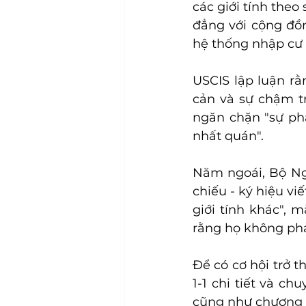
các giới tính the
đẳng với cộng đồn
hệ thống nhập cư
USCIS lập luận rằ
cản và sự chậm trễ
ngăn chặn "sự phâ
nhất quán".
Năm ngoái, Bộ Ngo
chiếu - ký hiệu vi
giới tính khác", 
rằng họ không phả
Để có cơ hội trở t
1-1 chi tiết và c
cũng như chương tr