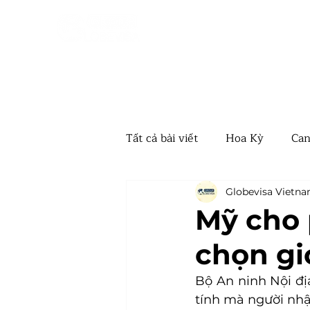
Tất cả bài viết
Hoa Kỳ
Can
Úc
Vanuatu
Hungar
Globevisa Vietn
Mỹ cho 
chọn gi
EB5 Mỹ
Nauru
Tây 
Bộ An ninh Nội đị
tính mà người nhậ