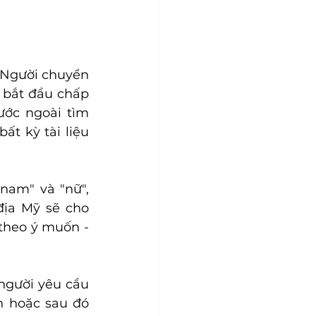
 Người chuyển 
 bắt đầu chấp 
ớc ngoài tìm 
t kỳ tài liệu 
nam" và "nữ", 
ịa Mỹ sẽ cho 
theo ý muốn - 
người yêu cầu 
n hoặc sau đó 