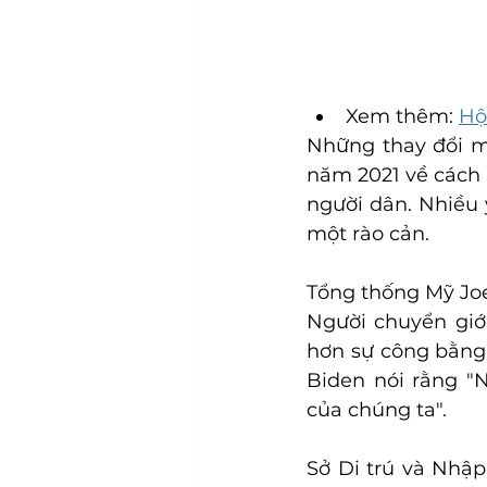
Xem thêm: 
Hộ
Những thay đổi mớ
năm 2021 về cách U
người dân. Nhiều 
một rào cản.
Tổng thống Mỹ Joe
Người chuyển giới
hơn sự công bằng 
Biden nói rằng "
của chúng ta".
Sở Di trú và Nhập