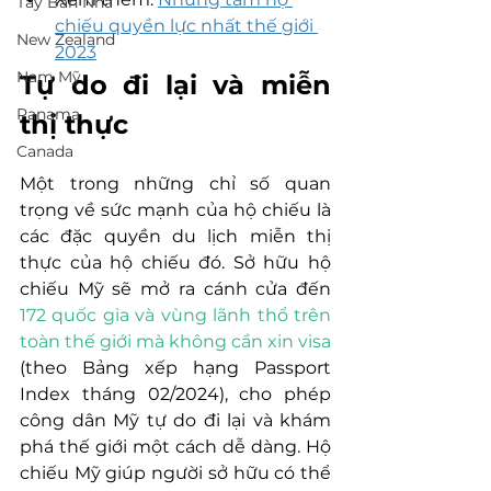
Tây Ban Nha
chiếu quyền lực nhất thế giới 
New Zealand
2023
Nam Mỹ
Tự do đi lại và miễn 
Panama
thị thực
Canada
Một trong những chỉ số quan 
trọng về sức mạnh của hộ chiếu là 
các đặc quyền du lịch miễn thị 
thực của hộ chiếu đó. Sở hữu hộ 
chiếu Mỹ sẽ mở ra cánh cửa đến 
172 quốc gia và vùng lãnh thổ trên 
toàn thế giới mà không cần xin visa
(theo Bảng xếp hạng Passport 
Index tháng 02/2024), cho phép 
công dân Mỹ tự do đi lại và khám 
phá thế giới một cách dễ dàng. Hộ 
chiếu Mỹ giúp người sở hữu có thể 