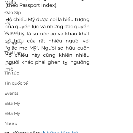
Malta
(theo Passport Index).
Đảo Síp
Hộ chiếu Mỹ được coi là biểu tượng 
Úc
của quyền lực và những đặc quyền 
Vanuatu
cao quý, là sự ước ao và khao khát 
sở hữu của rất nhiều người với 
Hungary
"giấc mơ Mỹ". Người sở hữu cuốn 
Thái Lan
hộ chiếu này cũng khiến nhiều 
người khác phải ghen tỵ, ngưỡng 
UAE
mộ.
Tin tức
Tin quốc tế
Events
EB3 Mỹ
EB5 Mỹ
Nauru
Xem thêm: 
Những tấm hộ 