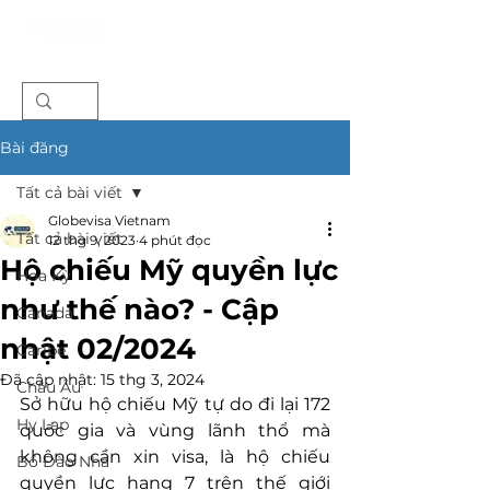
Bài đăng
Tất cả bài viết
Globevisa Vietnam
Tất cả bài viết
12 thg 9, 2023
4 phút đọc
Hộ chiếu Mỹ quyền lực
Hoa Kỳ
như thế nào? - Cập
Canada
nhật 02/2024
Caribe
Đã cập nhật:
15 thg 3, 2024
Châu Âu
Sở hữu hộ chiếu Mỹ tự do đi lại 172 
Hy Lạp
quốc gia và vùng lãnh thổ mà 
không cần xin visa, là hộ chiếu 
Bồ Đào Nha
quyền lực hạng 7 trên thế giới 