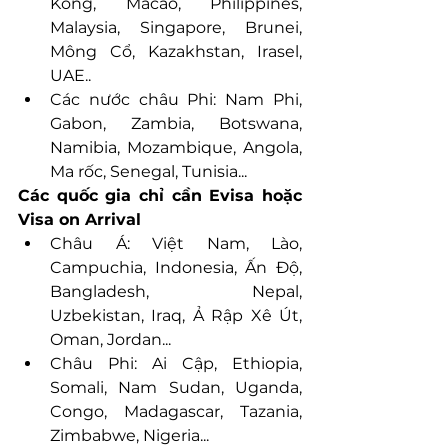
Kông, Macao, Philippines, 
Malaysia, Singapore, Brunei, 
Mông Cổ, Kazakhstan, Irasel, 
UAE..
Các nước châu Phi: Nam Phi, 
Gabon, Zambia, Botswana, 
Namibia, Mozambique, Angola, 
Ma rốc, Senegal, Tunisia...
Các quốc gia chỉ cần Evisa hoặc 
Visa on Arrival
Châu Á: Việt Nam, Lào, 
Campuchia, Indonesia, Ấn Độ, 
Bangladesh, Nepal,  
Uzbekistan, Iraq, Ả Rập Xê Út, 
Oman, Jordan...
Châu Phi: Ai Cập, Ethiopia, 
Somali, Nam Sudan, Uganda, 
Congo, Madagascar, Tazania, 
Zimbabwe, Nigeria...