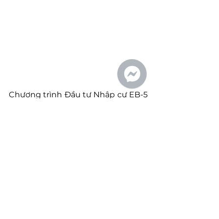
Chương trình Đầu tư Nhập cư EB-5 
nhằm mục đích kích thích nền 
kinh tế Hoa Kỳ thông qua tạo việc 
làm và đầu tư vốn của các nhà đầu 
tư nước ngoài. Theo các yêu cầu 
chính sách mới nhất đối với EB-5, 
các nhà đầu tư nước ngoài (và 
vợ/chồng và con chưa lập gia đình 
dưới 21 tuổi của họ) đầu tư USD 
800,000 vào một dự án kinh doanh 
tại Hoa Kỳ tạo ra 10 việc làm tại Hoa 