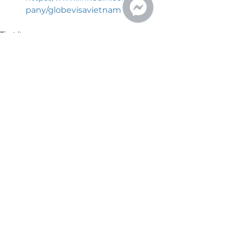
pany/globevisavietnam
Tin tức
Caribe
Malta
Xem tất cả
Bài đăng gần đây