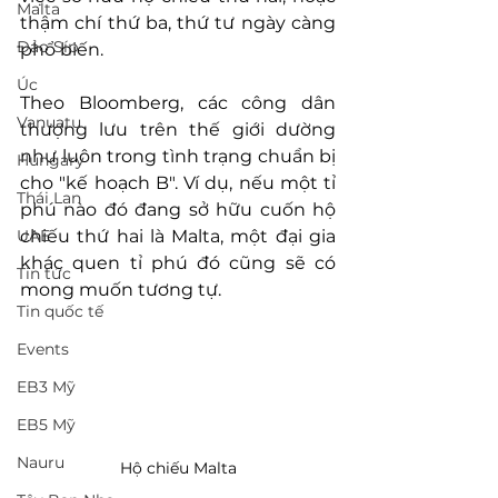
Malta
thậm chí thứ ba, thứ tư ngày càng 
Đảo Síp
phổ biến.
Úc
Theo Bloomberg, các công dân 
Vanuatu
thượng lưu trên thế giới dường 
như luôn trong tình trạng chuẩn bị 
Hungary
cho "kế hoạch B". Ví dụ, nếu một tỉ 
Thái Lan
phú nào đó đang sở hữu cuốn hộ 
UAE
chiếu thứ hai là Malta, một đại gia 
khác quen tỉ phú đó cũng sẽ có 
Tin tức
mong muốn tương tự.
Tin quốc tế
Events
EB3 Mỹ
EB5 Mỹ
Nauru
Hộ chiếu Malta