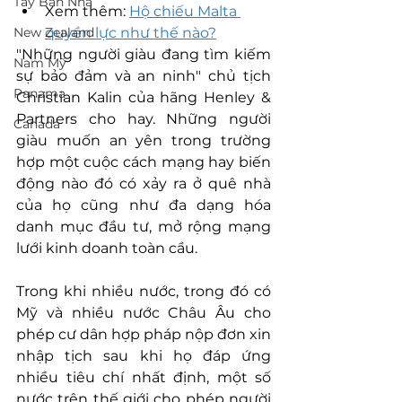
Tây Ban Nha
Xem thêm: 
Hộ chiếu Malta 
New Zealand
quyền lực như thế nào?
"Những người giàu đang tìm kiếm 
Nam Mỹ
sự bảo đảm và an ninh" chủ tịch 
Panama
Christian Kalin của hãng Henley & 
Partners cho hay. Những người 
Canada
giàu muốn an yên trong trường 
hợp một cuộc cách mạng hay biến 
động nào đó có xảy ra ở quê nhà 
của họ cũng như đa dạng hóa 
danh mục đầu tư, mở rộng mạng 
lưới kinh doanh toàn cầu.
Trong khi nhiều nước, trong đó có 
Mỹ và nhiều nước Châu Âu cho 
phép cư dân hợp pháp nộp đơn xin 
nhập tịch sau khi họ đáp ứng 
nhiều tiêu chí nhất định, một số 
nước trên thế giới cho phép người 