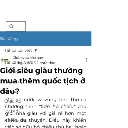
Bài đăng
Tất cả bài viết
Globevisa Vietnam
Tất cả bài viết
17 thg 8, 2023
2 phút đọc
Giới siêu giàu thường
Hoa Kỳ
mua thêm quốc tịch ở
Canada
đâu?
Caribe
Một số nước và vùng lãnh thổ có 
Châu Âu
chương trình 
"bán hộ chiếu"
 cho 
Hy Lạp
giới nhà giàu với giá rẻ hơn một 
chiếc du thuyền. Điều này khiến 
Bồ Đào Nha
việc sở hữu hộ chiếu thứ hai, hoặc 